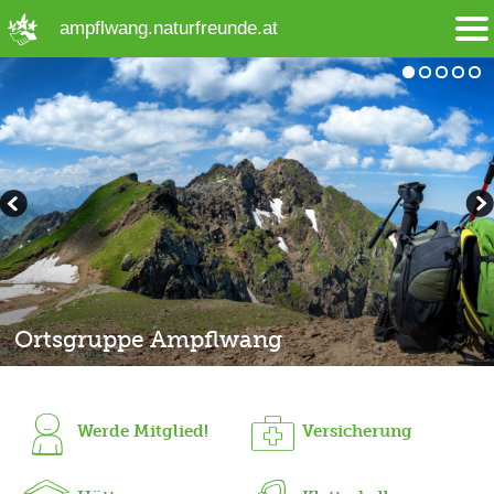
➜ Hauptregion der Seite anspringen
ampflwang.naturfreunde.at
Ortsgruppe Ampflwang
Kletterturm
Boulderanlage "Gruabn"
Vereinsheim Seemoos
MTB Ausfahren
Werde Mitglied!
Versicherung